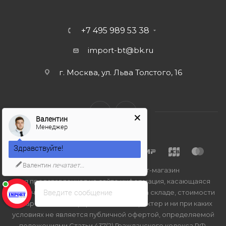
+7 495 989 53 38
import-bt@bk.ru
г. Москва, ул. Льва Толстого, 16
Валентин
Менеджер
Здравствуйте!
Валентин
печатает...
2026 © Import-bt.ru - интернет-магазин
Вся представленная на сайте информация, касающаяся
Введите сообщение
технических характеристик, наличия на складе, стоимости
товаров, носит информационный характер и ни при каких
условиях не является публичной офертой, определяемой
положениями Статьи 437(2) Гражданского кодекса РФ.