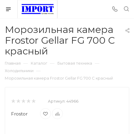
Морозильная камера
Frostor Gellar FG 700 C
красный
—
—
—
Главная
Каталог
Бытовая техника
—
Холодильники
Морозильная камера Frostor Gellar FG 700 C красный
Артикул:
44966
Frostor