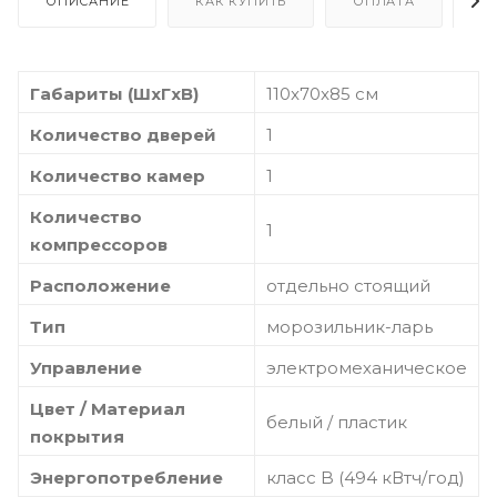
ОПИСАНИЕ
КАК КУПИТЬ
ОПЛАТА
Д
Габариты (ШxГxВ)
110x70x85 см
Количество дверей
1
Количество камер
1
Количество
1
компрессоров
Расположение
отдельно стоящий
Тип
морозильник-ларь
Управление
электромеханическое
Цвет / Материал
белый / пластик
покрытия
Энергопотребление
класс B (494 кВтч/год)