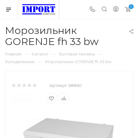
0
Морозильник
GORENJE fh 33 bw
—
—
—
Главная
Каталог
Бытовая техника
—
Холодильники
Морозильник GORENJE fh 33 bw
Артикул:
68860