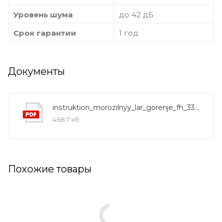
Уровень шума
до 42 дБ
Срок гарантии
1 год
Документы
instruktion_morozilnyy_lar_gorenje_fh_33_bw_rus
468,7 кб
Похожие товары