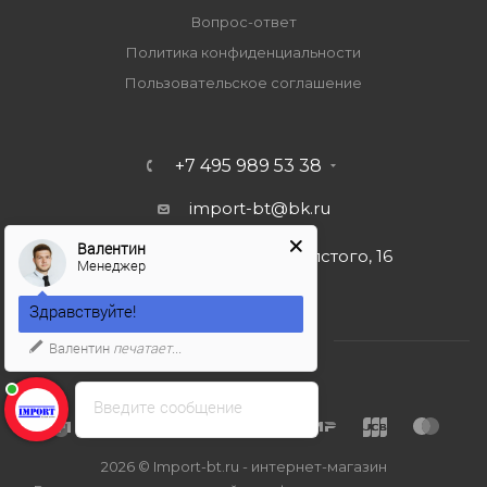
Вопрос-ответ
Политика конфиденциальности
Пользовательское соглашение
+7 495 989 53 38
import-bt@bk.ru
Валентин
г. Москва, ул. Льва Толстого, 16
Менеджер
Здравствуйте!
Валентин
печатает...
Введите сообщение
2026 © Import-bt.ru - интернет-магазин