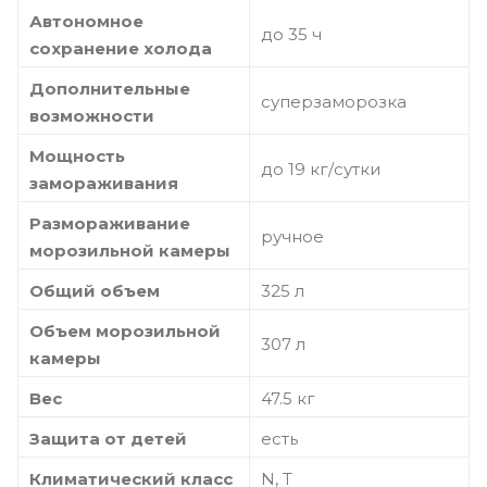
Автономное
до 35 ч
сохранение холода
Дополнительные
суперзаморозка
возможности
Мощность
до 19 кг/cутки
замораживания
Размораживание
ручное
морозильной камеры
Общий объем
325 л
Объем морозильной
307 л
камеры
Вес
47.5 кг
Защита от детей
есть
Климатический класс
N, T