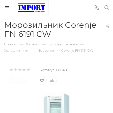
Морозильник Gorenje
FN 6191 CW
—
—
—
Главная
Каталог
Бытовая техника
—
Холодильники
Морозильник Gorenje FN 6191 CW
Артикул:
68848