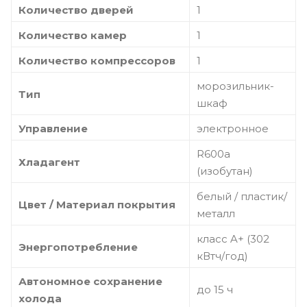
Количество дверей
1
Количество камер
1
Количество компрессоров
1
морозильник-
Тип
шкаф
Управление
электронное
R600a
Хладагент
(изобутан)
белый / пластик/
Цвет / Материал покрытия
металл
класс A+ (302
Энергопотребление
кВтч/год)
Автономное сохранение
до 15 ч
холода