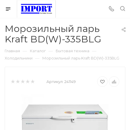
Морозильный ларь
Kraft BD(W)-335BLG
—
—
—
Главная
Каталог
Бытовая техника
—
Холодильники
Морозильный ларь Kraft BD(W)-335BLG
Артикул:
241149