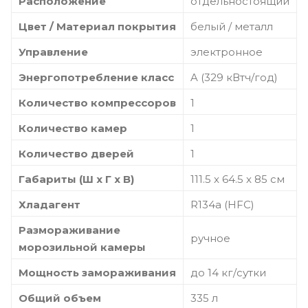
Расположение
отдельностоящий
Цвет / Материал покрытия
белый / металл
Управление
электронное
Энергопотребление класс
A (329 кВтч/год)
Количество компрессоров
1
Количество камер
1
Количество дверей
1
Габариты (Ш x Г x В)
111.5 x 64.5 x 85 см
Хладагент
R134a (HFC)
Размораживание
ручное
морозильной камеры
Мощность замораживания
до 14 кг/cутки
Общий объем
335 л