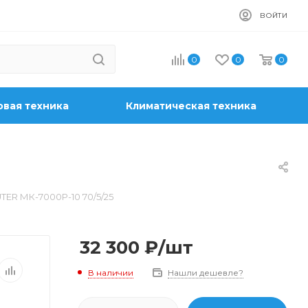
ВОЙТИ
0
0
0
вая техника
Климатическая техника
ER МК-7000P-10 70/5/25
32 300
₽
/шт
В наличии
Нашли дешевле?