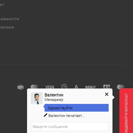
ет
альности
льское
е
Валентин
Мы онлайн, задавайте вопросы!
Менеджер
Здравствуйте!
Валентин
печатает...