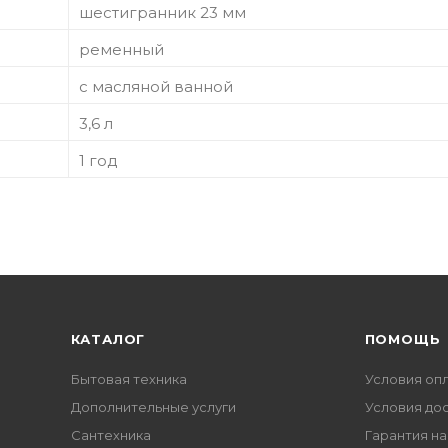
шестигранник 23 мм
ременный
с масляной ванной
3,6 л
1 год
КАТАЛОГ
ПОМОЩЬ
Бытовая техника
Условия оп
Дополнительные услуги
Условия до
Сантехника
Гарантия на