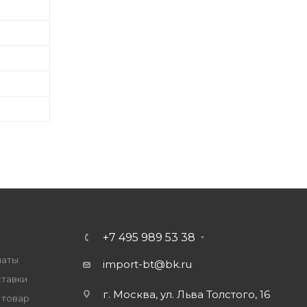
+7 495 989 53 38
латы
import-bt@bk.ru
ставки
г. Москва, ул. Льва Толстого, 16
 товар