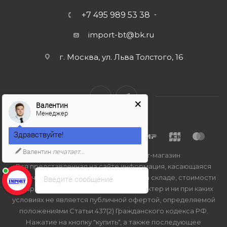
+7 495 989 53 38
import-bt@bk.ru
г. Москва, ул. Льва Толстого, 16
Валентин
Менеджер
Здравствуйте!
Валентин
печатает...
2026 © Import-bt.ru - интернет-магазин
Вся представленная на сайте информация, касающаяся
технических характеристик, наличия на складе, стоимости
Введите сообщение
товаров, носит информационный характер и ни при каких
условиях не является публичной офертой, определяемой
положениями Статьи 437(2) Гражданского кодекса РФ.
Нажатие на кнопку "купить", а также последующее