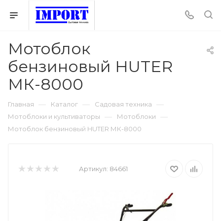
Мотоблок
бензиновый HUTER
МК-8000
—
—
—
Главная
Каталог
Садовая техника
—
—
Мотоблоки и культиваторы
Мотоблоки
Мотоблок бензиновый HUTER МК-8000
Артикул:
84661