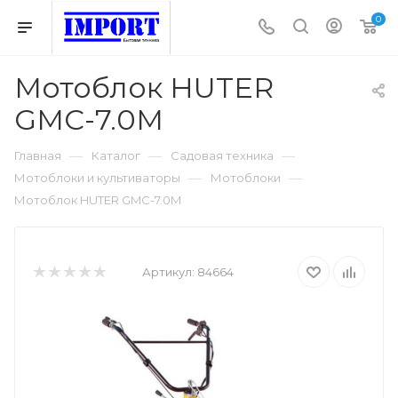
0
Мотоблок HUTER
GMC-7.0M
—
—
—
Главная
Каталог
Садовая техника
—
—
Мотоблоки и культиваторы
Мотоблоки
Мотоблок HUTER GMC-7.0M
Артикул:
84664