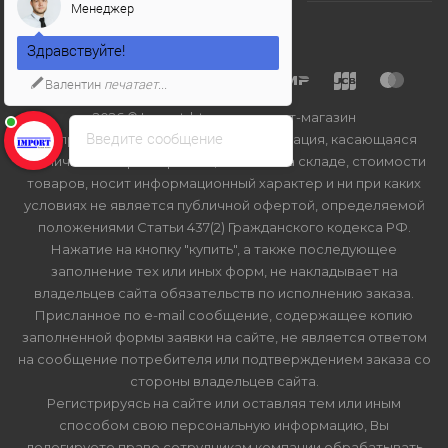
Менеджер
Здравствуйте!
Валентин
печатает...
2026 © Import-bt.ru - интернет-магазин
Введите сообщение
Вся представленная на сайте информация, касающаяся
технических характеристик, наличия на складе, стоимости
товаров, носит информационный характер и ни при каких
условиях не является публичной офертой, определяемой
положениями Статьи 437(2) Гражданского кодекса РФ.
Нажатие на кнопку "купить", а также последующее
заполнение тех или иных форм, не накладывает на
владельцев сайта обязательств по исполнению заказа.
Присланное по e-mail сообщение, содержащее копию
заполненной формы заявки на сайте, не является ответом
на сообщение потребителя или подтверждением заказа со
стороны владельцев сайта.
Регистрируясь на сайте или оставляя тем или иным
способом свою персональную информацию, Вы
делегируете право сотрудникам компании обрабатывать