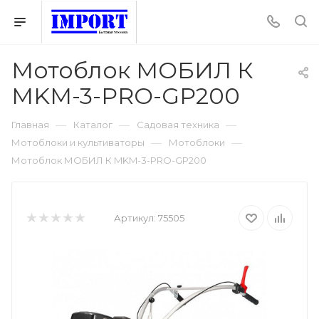
Мотоблок МОБИЛ К
MKM-3-PRO-GP200
—
—
—
Главная
Каталог
Садовая техника
—
—
Мотоблоки и культиваторы
Мотоблоки
Мотоблок МОБИЛ К MKM-3-PRO-GP200
Артикул:
75505