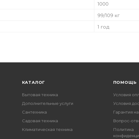
1000
99/109 кг
1 год
КАТАЛОГ
ПОМОЩЬ
Бытовая техника
Условия оп
Дополнительные услуги
Условия до
Сантехника
Гарантия на
Садовая техника
Вопрос-отв
Климатическая техника
Политика
конфиденци