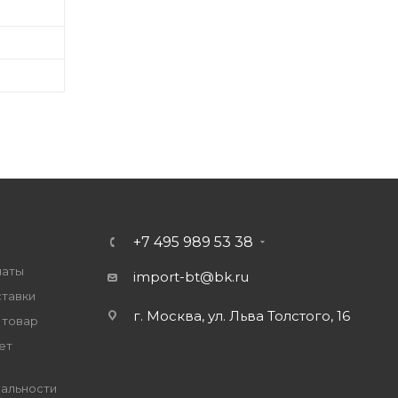
+7 495 989 53 38
латы
import-bt@bk.ru
ставки
г. Москва, ул. Льва Толстого, 16
 товар
ет
альности