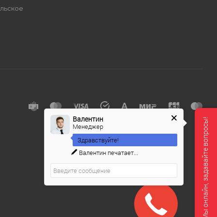
льское
е
Валентин
Мы онлайн, задавайте вопросы!
Менеджер
Здравствуйте!
Валентин
печатает...