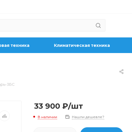
вая техника
Климатическая техника
арь-3БС
33 900
₽
/шт
В наличии
Нашли дешевле?