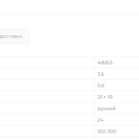
ДОСТАВКА
4,8/6,5
3,6
0,6
2F+ 1R
ручной
24
100-300