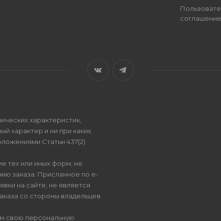
Пользовате
соглашени
ических характеристик,
ый характер и ни при каких
ложениями Статьи 437(2)
е тех или иных форм, не
ию заказа. Присланное по e-
вки на сайте, не является
аказа со стороны владельцев
ом свою персональную