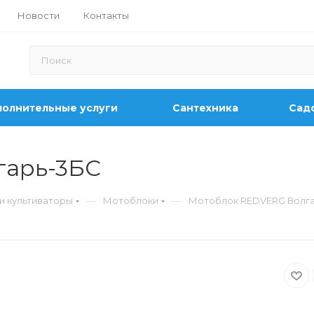
Новости
Контакты
олнительные услуги
Сантехника
Садо
гарь-3БС
—
—
и культиваторы
Мотоблоки
Мотоблок REDVERG Волг