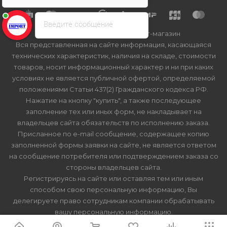
Введите сообщение
2026 © Import-bt.ru - интернет-магазин
Вся представленная на сайте информация, касающаяся
технических характеристик, наличия на складе, стоимости
товаров, носит информационный характер и ни при каких
условиях не является публичной офертой, определяемой
положениями Статьи 437(2) Гражданского кодекса РФ.
Нажатие на кнопку "купить", а также последующее
заполнение тех или иных форм, не накладывает на
владельцев сайта обязательств по исполнению заказа.
Присланное по e-mail сообщение, содержащее копию
заполненной формы заявки на сайте, не является ответом
на сообщение потребителя или подтверждением заказа со
стороны владельцев сайта.
Регистрируясь на сайте или оставляя тем или иным
способом свою персональную информацию, Вы
делегируете право сотрудникам компании обрабатывать
вашу персональную информацию.