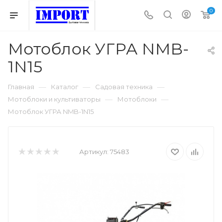
0
Мотоблок УГРА NMB-
1N15
—
—
—
Главная
Каталог
Садовая техника
—
—
Мотоблоки и культиваторы
Мотоблоки
Мотоблок УГРА NMB-1N15
Артикул:
75483