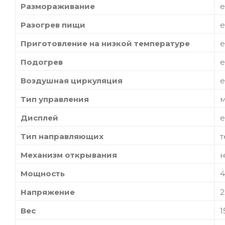
Размораживание
е
Разогрев пищи
е
Приготовление на низкой температуре
е
Подогрев
е
Воздушная циркуляция
е
Тип управления
м
Дисплей
е
Тип направляющих
т
Механизм открывания
Мощность
4
Напряжение
2
Вес
1