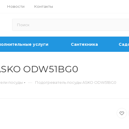
Новости
Контакты
олнительные услуги
Сантехника
Садо
 ASKO ODW51BG0
—
ели посуды
Подогреватель посуды ASKO ODW51BG0