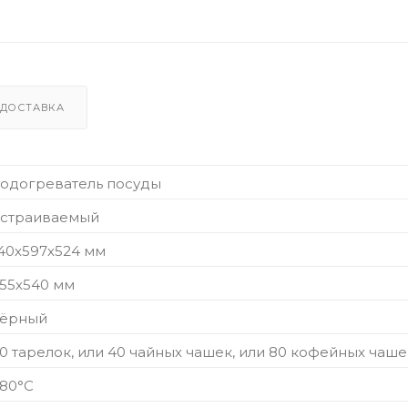
ДОСТАВКА
одогреватель посуды
страиваемый
40х597х524 мм
55х540 мм
чёрный
0 тарелок, или 40 чайных чашек, или 80 кофейных чаше
80°C