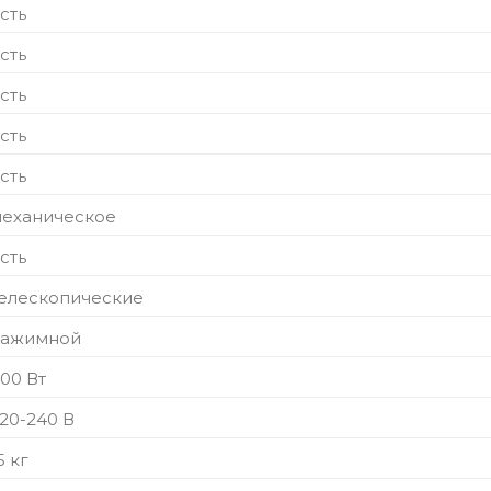
сть
сть
сть
сть
сть
еханическое
сть
елескопические
нажимной
00 Вт
20-240 В
5 кг