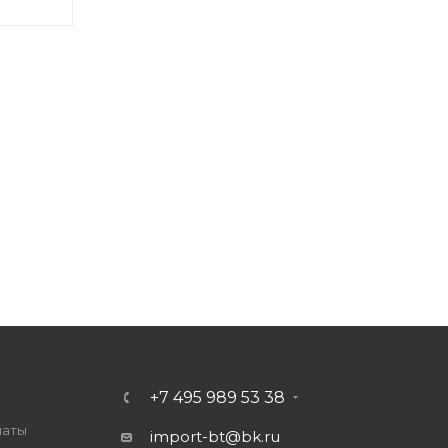
+7 495 989 53 38
латы
import-bt@bk.ru