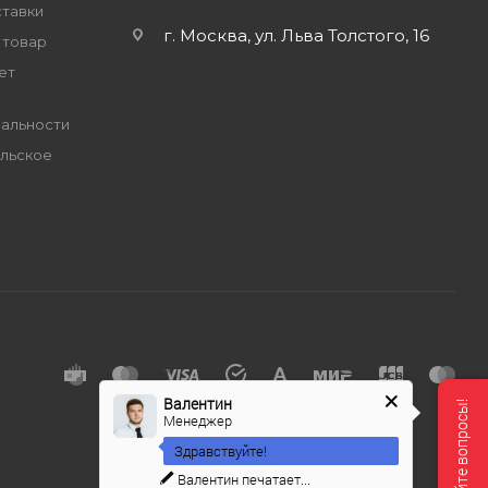
ставки
г. Москва, ул. Льва Толстого, 16
 товар
ет
альности
льское
е
Валентин
Менеджер
Здравствуйте!
Валентин
печатает...