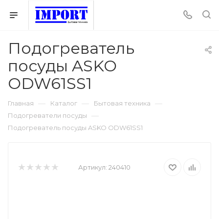
Подогреватель
посуды ASKO
ODW61SS1
—
—
—
Главная
Каталог
Бытовая техника
—
Подогреватели посуды
Подогреватель посуды ASKO ODW61SS1
Артикул:
240410