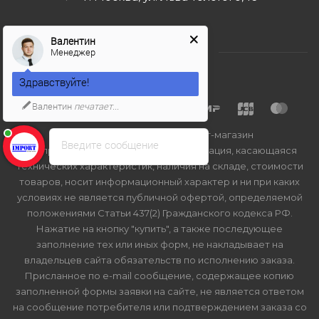
Валентин
Менеджер
Здравствуйте!
Валентин
печатает...
2026 © Import-bt.ru - интернет-магазин
Введите сообщение
Вся представленная на сайте информация, касающаяся
технических характеристик, наличия на складе, стоимости
товаров, носит информационный характер и ни при каких
условиях не является публичной офертой, определяемой
положениями Статьи 437(2) Гражданского кодекса РФ.
Нажатие на кнопку "купить", а также последующее
заполнение тех или иных форм, не накладывает на
владельцев сайта обязательств по исполнению заказа.
Присланное по e-mail сообщение, содержащее копию
заполненной формы заявки на сайте, не является ответом
на сообщение потребителя или подтверждением заказа со