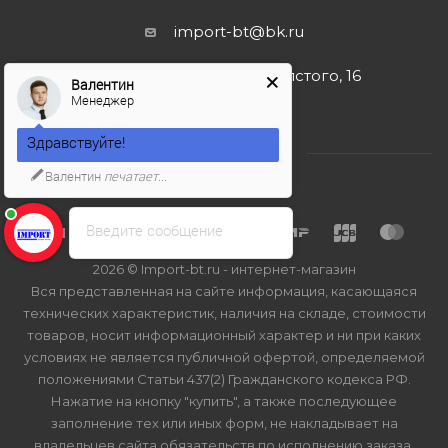
import-bt@bk.ru
г. Москва, ул. Льва Толстого, 16
Валентин
Менеджер
Здравствуйте!
Валентин
печатает...
Введите сообщение
2026 © Import-bt.ru - интернет-магазин
Вся представленная на сайте информация, касающаяся
технических характеристик, наличия на складе, стоимости
товаров, носит информационный характер и ни при каких
условиях не является публичной офертой, определяемой
положениями Статьи 437(2) Гражданского кодекса РФ.
Нажатие на кнопку "купить", а также последующее
заполнение тех или иных форм, не накладывает на
владельцев сайта обязательств по исполнению заказа.