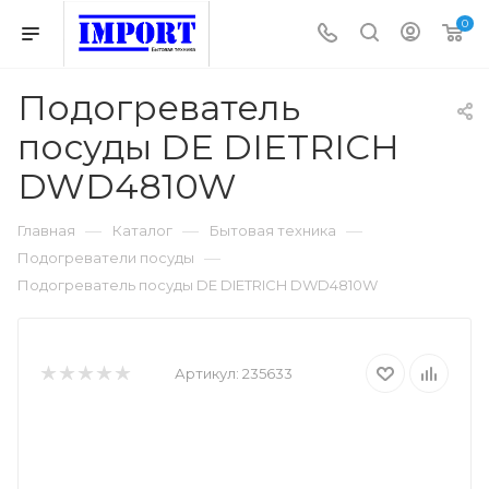
0
Подогреватель
посуды DE DIETRICH
DWD4810W
—
—
—
Главная
Каталог
Бытовая техника
—
Подогреватели посуды
Подогреватель посуды DE DIETRICH DWD4810W
Артикул:
235633