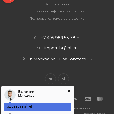
Вопрос-ответ
Политика конфиденциальности
Пользовательское соглашение
+7 495 989 53 38
import-bt@bk.ru
г. Москва, ул. Льва Толстого, 16
Валентин
Менеджер
Здравствуйте!
2026 © Import-bt.ru - интернет-магазин
Вся представленная на сайте информация, касающаяся