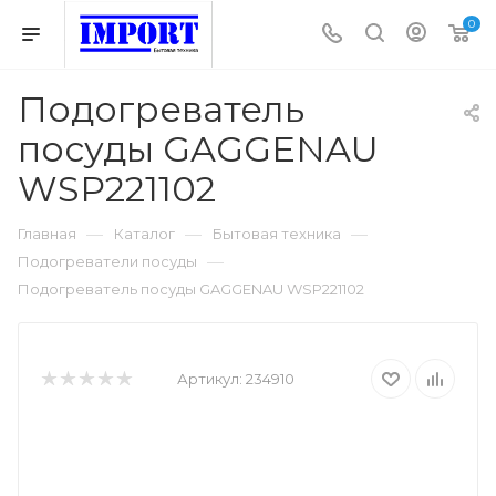
0
Подогреватель
посуды GAGGENAU
WSP221102
—
—
—
Главная
Каталог
Бытовая техника
—
Подогреватели посуды
Подогреватель посуды GAGGENAU WSP221102
Артикул:
234910