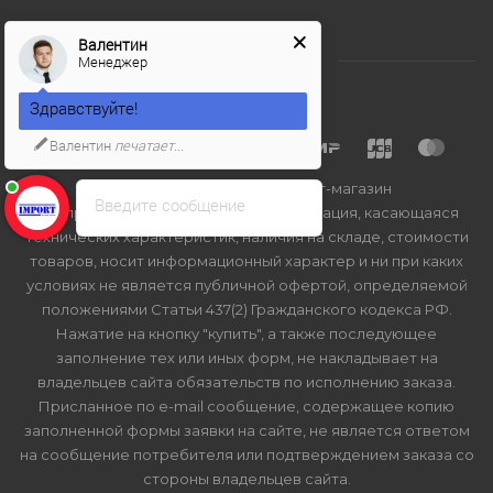
Валентин
Менеджер
Здравствуйте!
Валентин
печатает...
2026 © Import-bt.ru - интернет-магазин
Введите сообщение
Вся представленная на сайте информация, касающаяся
технических характеристик, наличия на складе, стоимости
товаров, носит информационный характер и ни при каких
условиях не является публичной офертой, определяемой
положениями Статьи 437(2) Гражданского кодекса РФ.
Нажатие на кнопку "купить", а также последующее
заполнение тех или иных форм, не накладывает на
владельцев сайта обязательств по исполнению заказа.
Присланное по e-mail сообщение, содержащее копию
заполненной формы заявки на сайте, не является ответом
на сообщение потребителя или подтверждением заказа со
стороны владельцев сайта.