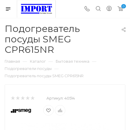
0
Подогреватель
посуды SMEG
CPR615NR
—
—
—
Главная
Каталог
Бытовая техника
—
Подогреватели посуды
Подогреватель посуды SMEG CPR615NR
Артикул:
40514