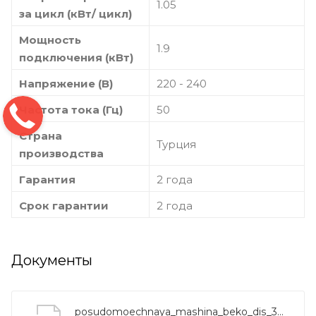
1.05
за цикл (кВт/ цикл)
Мощность
1.9
подключения (кВт)
Напряжение (В)
220 - 240
Частота тока (Гц)
50
Страна
Турция
производства
Гарантия
2 года
Срок гарантии
2 года
Документы
posudomoechnaya_mashina_beko_dis_39020_instruction