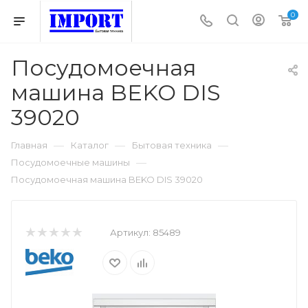
0
Посудомоечная
машина BEKO DIS
39020
—
—
—
Главная
Каталог
Бытовая техника
—
Посудомоечные машины
Посудомоечная машина BEKO DIS 39020
Артикул:
85489