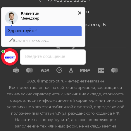
+7 495 989 53 38
import-bt@bk.ru
Валентин
Менеджер
г. Москва, ул. Льва Толстого, 16
Здравствуйте!
Валентин
печатает...
Введите сообщение
2026 © Import-bt.ru - интернет-магазин
Вся представленная на сайте информация, касающаяся
технических характеристик, наличия на складе, стоимости
товаров, носит информационный характер и ни при каких
условиях не является публичной офертой, определяемой
положениями Статьи 437(2) Гражданского кодекса РФ.
Нажатие на кнопку "купить", а также последующее
заполнение тех или иных форм, не накладывает на