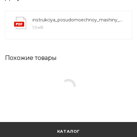
instrukciya_posudomoechnoy_mashiny_candy_cdi1l38_07
1,5 мб
Похожие товары
КАТАЛОГ