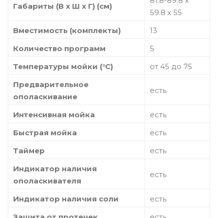
81.8-89.8 x
Габариты (В х Ш х Г) (см)
59.8 x 55
Вместимость (комплекты)
13
Количество программ
5
Температуры мойки (°C)
от 45 до 75
Предварительное
есть
ополаскивание
Интенсивная мойка
есть
Быстрая мойка
есть
Таймер
есть
Индикатор наличия
есть
ополаскивателя
Индикатор наличия соли
есть
Защита от протечек
есть