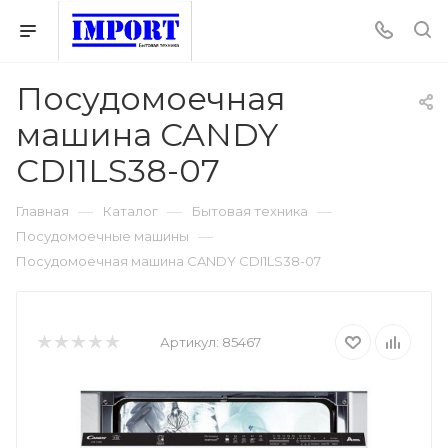
Посудомоечная
машина CANDY
CDI1LS38-07
—
—
—
Главная
Каталог
Бытовая техника
—
Посудомоечные машины
Посудомоечная машина CANDY CDI1LS38-07
Артикул:
85467