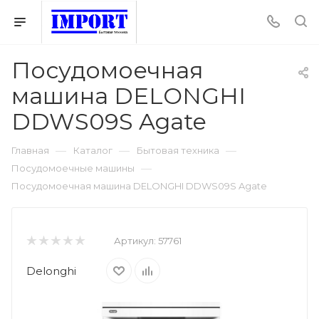
Посудомоечная
машина DELONGHI
DDWS09S Agate
—
—
—
Главная
Каталог
Бытовая техника
—
Посудомоечные машины
Посудомоечная машина DELONGHI DDWS09S Agate
Артикул:
57761
Delonghi