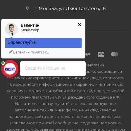
г. Москва, ул. Льва Толстого, 16
Валентин
Менеджер
Здравствуйте!
Валентин
печатает...
2026 © Import-bt.ru - интернет-магазин
Введите сообщение
Вся представленная на сайте информация, касающаяся
технических характеристик, наличия на складе, стоимости
товаров, носит информационный характер и ни при каких
условиях не является публичной офертой, определяемой
положениями Статьи 437(2) Гражданского кодекса РФ.
Нажатие на кнопку "купить", а также последующее
заполнение тех или иных форм, не накладывает на
владельцев сайта обязательств по исполнению заказа.
Присланное по e-mail сообщение, содержащее копию
заполненной формы заявки на сайте, не является ответом