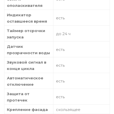
ополаскивателя
Индикатор
есть
оставшееся время
Таймер отсрочки
до 24 ч
запуска
Датчик
есть
прозрачности воды
Звуковой сигнал в
есть
конце цикла
Автоматическое
есть
отключение
Защита от
есть
протечек
Крепление фасада
скользящее