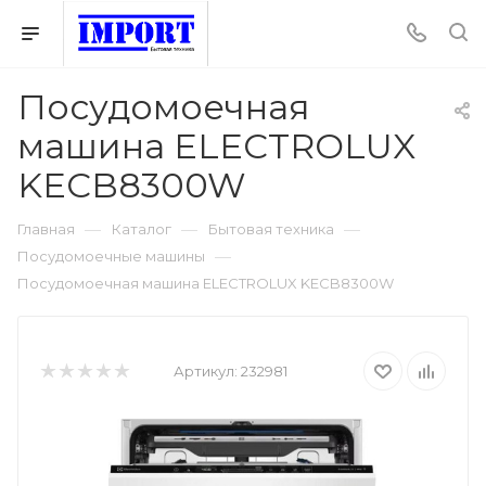
Посудомоечная
машина ELECTROLUX
KECB8300W
—
—
—
Главная
Каталог
Бытовая техника
—
Посудомоечные машины
Посудомоечная машина ELECTROLUX KECB8300W
Артикул:
232981