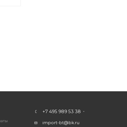
+7 495 989 53 38
латы
import-bt@bk.ru