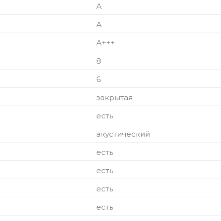
А
А
А+++
8
6
закрытая
есть
акустический
есть
есть
есть
есть