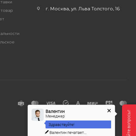
ставки
г. Москва, ул. Льва Толстого, 16
 товар
ет
альности
льское
е
Валентин
Менеджер
Здравствуйте!
Валентин
печатает...