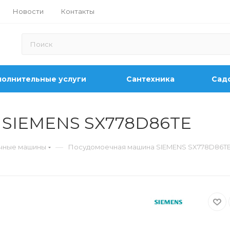
Новости
Контакты
олнительные услуги
Сантехника
Садо
 SIEMENS SX778D86TE
—
чные машины
Посудомоечная машина SIEMENS SX778D86T