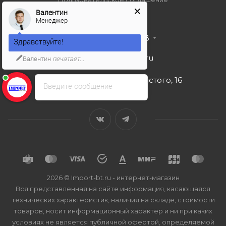
Валентин
Менеджер
+7 495 989 53 38
Здравствуйте!
import-bt@bk.ru
Валентин
печатает...
г. Москва, ул. Льва Толстого, 16
Введите сообщение
2026 © Import-bt.ru - интернет-магазин
Вся представленная на сайте информация, касающаяся
технических характеристик, наличия на складе, стоимости
товаров, носит информационный характер и ни при каких
условиях не является публичной офертой, определяемой