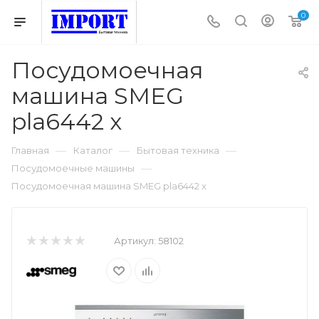
0
Посудомоечная
машина SMEG
pla6442 x
—
—
—
Главная
Каталог
Бытовая техника
—
Посудомоечные машины
Посудомоечная машина SMEG pla6442 x
Артикул:
58102