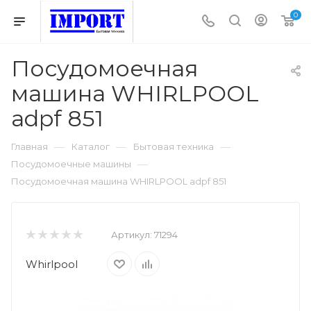
0
Посудомоечная
машина WHIRLPOOL
adpf 851
—
—
—
Главная
Каталог
Бытовая техника
—
Посудомоечные машины
Посудомоечная машина WHIRLPOOL adpf 851
Артикул:
71294
Whirlpool