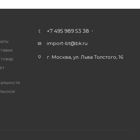
+7 495 989 53 38
латы
import-bt@bk.ru
ставки
г. Москва, ул. Льва Толстого, 16
 товар
ет
альности
льское
е