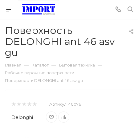
Поверхность
DELONGHI ant 46 asv
gu
—
—
—
Главная
Каталог
Бытовая техника
—
Рабочие варочные поверхности
Поверхность DELONGHI ant 46 asv gu
Артикул:
40076
Delonghi