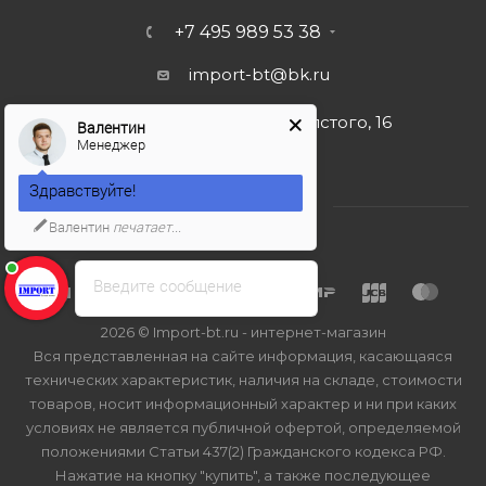
+7 495 989 53 38
import-bt@bk.ru
г. Москва, ул. Льва Толстого, 16
Валентин
Менеджер
Здравствуйте!
Валентин
печатает...
Введите сообщение
2026 © Import-bt.ru - интернет-магазин
Вся представленная на сайте информация, касающаяся
технических характеристик, наличия на складе, стоимости
товаров, носит информационный характер и ни при каких
условиях не является публичной офертой, определяемой
положениями Статьи 437(2) Гражданского кодекса РФ.
Нажатие на кнопку "купить", а также последующее