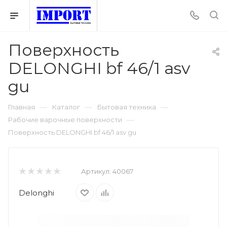
Поверхность
DELONGHI bf 46/1 asv
gu
—
—
—
Главная
Каталог
Бытовая техника
—
Рабочие варочные поверхности
Поверхность DELONGHI bf 46/1 asv gu
Артикул:
40067
Delonghi