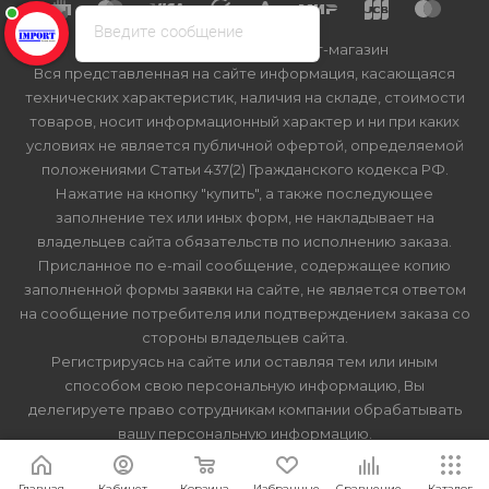
Введите сообщение
2026 © Import-bt.ru - интернет-магазин
Вся представленная на сайте информация, касающаяся
технических характеристик, наличия на складе, стоимости
товаров, носит информационный характер и ни при каких
условиях не является публичной офертой, определяемой
положениями Статьи 437(2) Гражданского кодекса РФ.
Нажатие на кнопку "купить", а также последующее
заполнение тех или иных форм, не накладывает на
владельцев сайта обязательств по исполнению заказа.
Присланное по e-mail сообщение, содержащее копию
заполненной формы заявки на сайте, не является ответом
на сообщение потребителя или подтверждением заказа со
стороны владельцев сайта.
Регистрируясь на сайте или оставляя тем или иным
способом свою персональную информацию, Вы
делегируете право сотрудникам компании обрабатывать
вашу персональную информацию.
Главная
Кабинет
Корзина
Избранные
Сравнение
Каталог