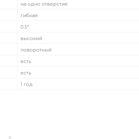
на одно отверстие
гибкая
0.5"
высокий
поворотный
есть
есть
1 год