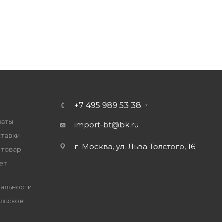
+7 495 989 53 38
латы
import-bt@bk.ru
ставки
г. Москва, ул. Льва Толстого, 16
 товар
ет
альности
льское
е