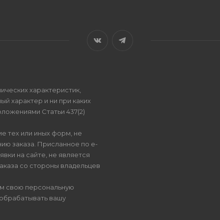
ических характеристик,
ый характер и ни при каких
ложениями Статьи 437(2)
е тех или иных форм, не
ию заказа. Присланное по e-
вки на сайте, не является
аказа со стороны владельцев
ом свою персональную
 обрабатывать вашу