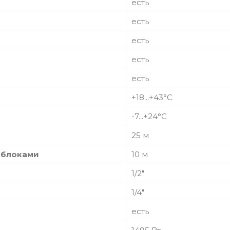
есть
есть
есть
есть
есть
+18...+43°C
-7...+24°C
25 м
 блоками
10 м
1/2"
1/4"
есть