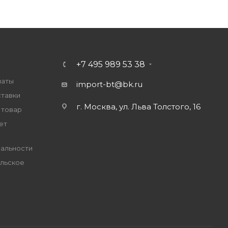
+7 495 989 53 38
латы
import-bt@bk.ru
ставки
г. Москва, ул. Льва Толстого, 16
 товар
ет
альности
льское
е