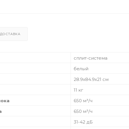
ДОСТАВКА
сплит-система
белый
28.9x84.9x21 см
11 кг
лока
650 м³/ч
а
650 м³/ч
31-42 дБ