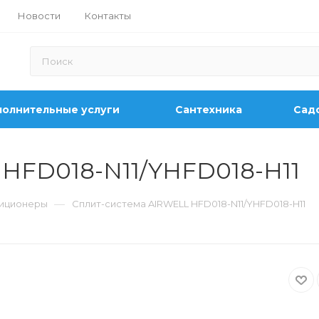
Новости
Контакты
олнительные услуги
Сантехника
Садо
 HFD018-N11/YHFD018-H11
—
иционеры
Сплит-система AIRWELL HFD018-N11/YHFD018-H11