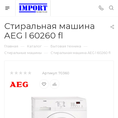
Стиральная машина
AEG l 60260 fl
—
—
—
Главная
Каталог
Бытовая техника
—
Стиральные машины
Стиральная машина AEG l 60260 fl
Артикул:
70360