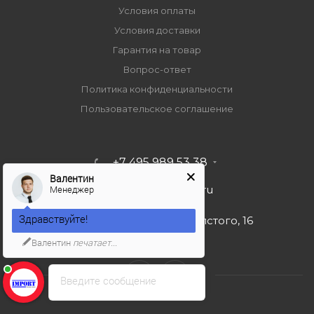
Условия оплаты
Условия доставки
Гарантия на товар
Вопрос-ответ
Политика конфиденциальности
Пользовательское соглашение
+7 495 989 53 38
Валентин
Менеджер
import-bt@bk.ru
Здравствуйте!
г. Москва, ул. Льва Толстого, 16
Валентин
печатает...
Введите сообщение