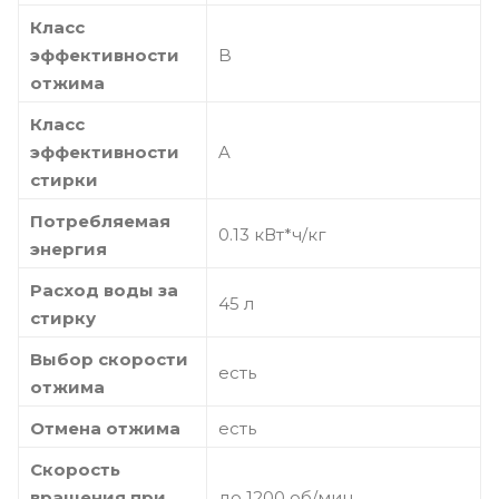
Класс
эффективности
B
отжима
Класс
эффективности
A
стирки
Потребляемая
0.13 кВт*ч/кг
энергия
Расход воды за
45 л
стирку
Выбор скорости
есть
отжима
Отмена отжима
есть
Скорость
вращения при
до 1200 об/мин