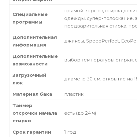
прямой впрыск, стирка делик
Специальные
одежды, супер-полоскание, э
программы
предварительная стирка, пр
Дополнительная
джинсы, SpeedPerfect, EcoPer
информация
Дополнительные
выбор температуры стирки, 
возможности
Загрузочный
диаметр 30 см, открытие на 
люк
Материал бака
пластик
Таймер
отсрочки начала
есть (до 24 ч)
стирки
Срок гарантии
1 год