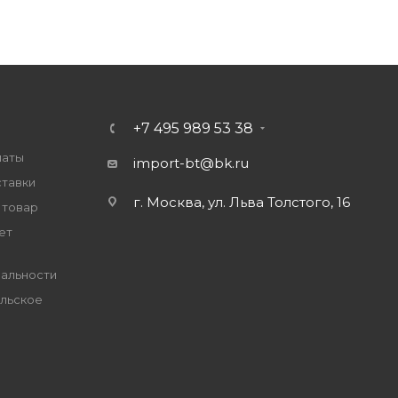
+7 495 989 53 38
латы
import-bt@bk.ru
ставки
г. Москва, ул. Льва Толстого, 16
 товар
ет
альности
льское
е