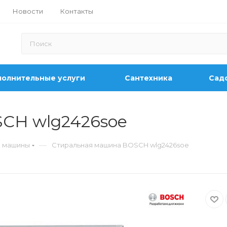
Новости
Контакты
олнительные услуги
Сантехника
Садо
CH wlg2426soe
—
е машины
Стиральная машина BOSCH wlg2426soe