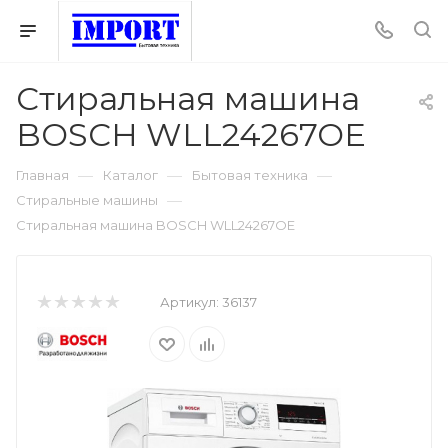
Стиральная машина
BOSCH WLL24267OE
—
—
—
Главная
Каталог
Бытовая техника
—
Стиральные машины
Стиральная машина BOSCH WLL24267OE
Артикул:
36137