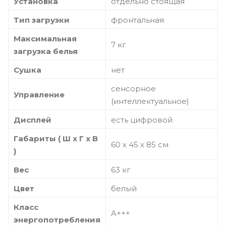
Установка
отдельно стоящая
Тип загрузки
фронтальная
Максимальная
7 кг
загрузка белья
Сушка
нет
сенсорное
Управление
(интеллектуальное)
Дисплей
есть цифровой
Габариты ( Ш x Г x В
60 x 45 x 85 см
)
Вес
63 кг
Цвет
белый
Класс
A+++
энергопотребления