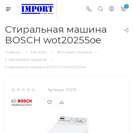
0
Стиральная машина
BOSCH wot20255oe
—
—
—
Главная
Каталог
Бытовая техника
—
Стиральные машины
Стиральная машина BOSCH wot20255oe
Артикул:
70210