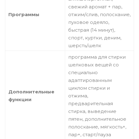
свежий аромат + пар,
Программы
отжим/слив, полоскание,
пуховое одеяло,
быстрая (14 минут),
спорт, куртки, деним,
шерсть/шелк
программа для стирки
шелковых вещей со
специально
адаптированным
циклом стирки и
Дополнительные
отжима,
функции
предварительная
стирка, выведение
пятен, дополнительное
полоскание, мягкость+,
пар+, старт/пауза