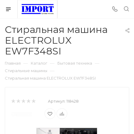
Стиральная машина
ELECTROLUX
EW7F348SI
—
—
—
Главная
Каталог
Бытовая техника
—
Стиральные машины
Стиральная машина ELECTROLUX EW7F348SI
Артикул:
118428