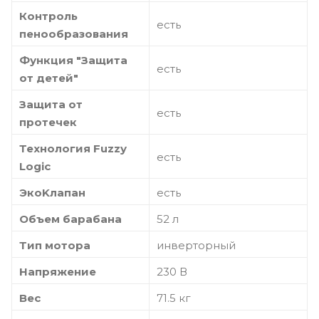
Контроль
есть
пенообразования
Функция "Защита
есть
от детей"
Защита от
есть
протечек
Технология Fuzzy
есть
Logic
ЭкоKлапан
есть
Объем барабана
52 л
Тип мотора
инверторный
Напряжение
230 В
Вес
71.5 кг