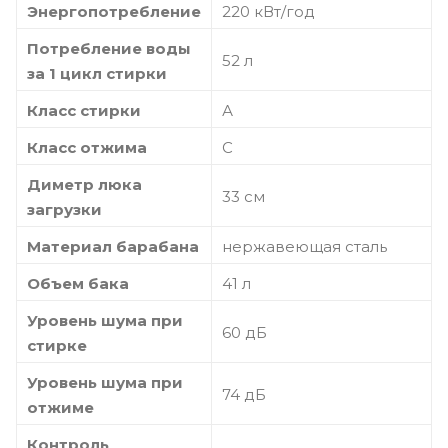
Энергопотребление
220 кВт/год
Потребление воды
52 л
за 1 цикл стирки
Класс стирки
А
Класс отжима
С
Диметр люка
33 см
загрузки
Материал барабана
нержавеющая сталь
Объем бака
41 л
Уровень шума при
60 дБ
стирке
Уровень шума при
74 дБ
отжиме
Контроль