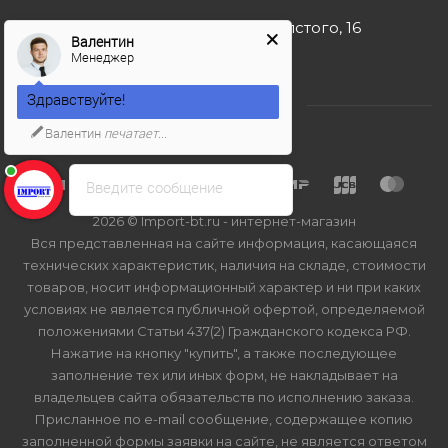
г. Москва, ул. Льва Толстого, 16
Валентин
Менеджер
Здравствуйте!
Валентин
печатает...
Введите сообщение
2026 © Import-bt.ru - интернет-магазин
Вся представленная на сайте информация, касающаяся
технических характеристик, наличия на складе, стоимости
товаров, носит информационный характер и ни при каких
условиях не является публичной офертой, определяемой
положениями Статьи 437(2) Гражданского кодекса РФ.
Нажатие на кнопку "купить", а также последующее
заполнение тех или иных форм, не накладывает на
владельцев сайта обязательств по исполнению заказа.
Присланное по e-mail сообщение, содержащее копию
заполненной формы заявки на сайте, не является ответом