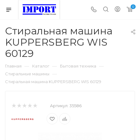
0
Стиральная машина
KUPPERSBERG WIS
60129
—
—
—
Главная
Каталог
Бытовая техника
—
Стиральные машины
Стиральная машина KUPPERSBERG WIS 60129
Артикул:
35586