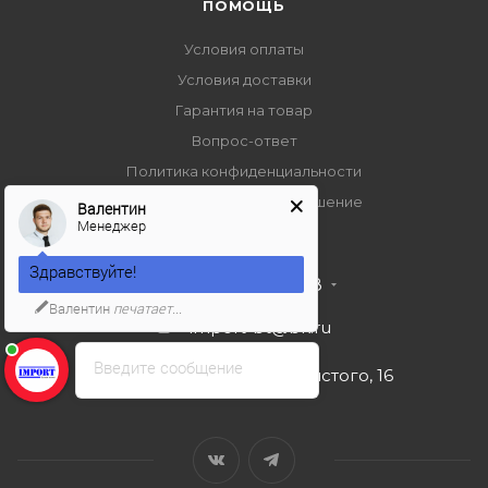
ПОМОЩЬ
Условия оплаты
Условия доставки
Гарантия на товар
Вопрос-ответ
Политика конфиденциальности
Пользовательское соглашение
Валентин
Менеджер
Здравствуйте!
+7 495 989 53 38
Валентин
печатает...
import-bt@bk.ru
Введите сообщение
г. Москва, ул. Льва Толстого, 16