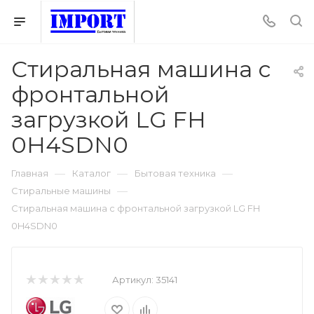
Стиральная машина с
фронтальной
загрузкой LG FH
0H4SDN0
—
—
—
Главная
Каталог
Бытовая техника
—
Стиральные машины
Стиральная машина с фронтальной загрузкой LG FH
0H4SDN0
Артикул:
35141