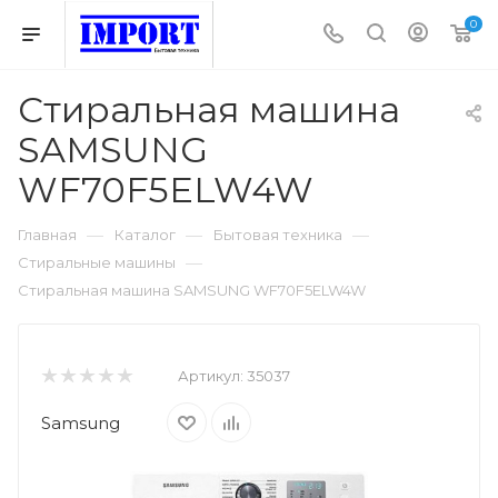
0
Стиральная машина
SAMSUNG
WF70F5ELW4W
—
—
—
Главная
Каталог
Бытовая техника
—
Стиральные машины
Стиральная машина SAMSUNG WF70F5ELW4W
Артикул:
35037
Samsung