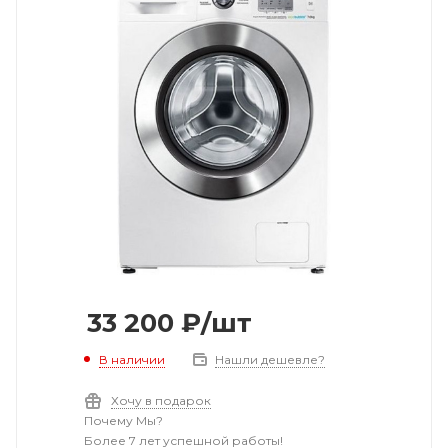
33 200
₽
/шт
В наличии
Нашли дешевле?
Хочу в подарок
Почему Мы?
Более 7 лет успешной работы!