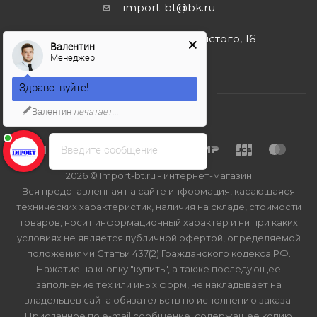
import-bt@bk.ru
г. Москва, ул. Льва Толстого, 16
Валентин
Менеджер
Здравствуйте!
Валентин
печатает...
Введите сообщение
2026 © Import-bt.ru - интернет-магазин
Вся представленная на сайте информация, касающаяся
технических характеристик, наличия на складе, стоимости
товаров, носит информационный характер и ни при каких
условиях не является публичной офертой, определяемой
положениями Статьи 437(2) Гражданского кодекса РФ.
Нажатие на кнопку "купить", а также последующее
заполнение тех или иных форм, не накладывает на
владельцев сайта обязательств по исполнению заказа.
Присланное по e-mail сообщение, содержащее копию