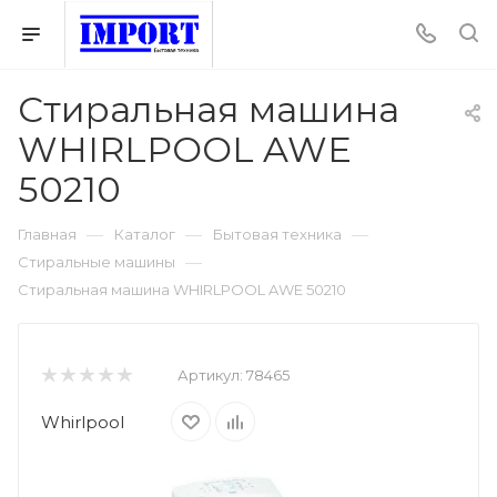
Стиральная машина
WHIRLPOOL AWE
50210
—
—
—
Главная
Каталог
Бытовая техника
—
Стиральные машины
Стиральная машина WHIRLPOOL AWE 50210
Артикул:
78465
Whirlpool