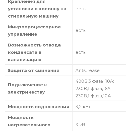
Крепления для
установки в колонну на
есть
стиральную машину
Микропроцессорное
есть
управление
Возможность отвода
конденсата в
есть
канализацию
Защита от сминания
AntiCrease
400В,3 фазы,10А;
Подключение к
230В,1 фаза,16А;
электричеству
230В,1 фаза,10А
Мощность подключения
3,2 кВт
Мощность
нагревательного
3 кВт