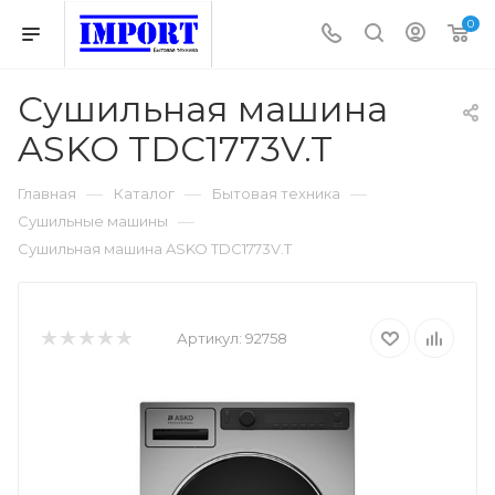
0
Сушильная машина
ASKO TDC1773V.T
—
—
—
Главная
Каталог
Бытовая техника
—
Сушильные машины
Сушильная машина ASKO TDC1773V.T
Артикул:
92758