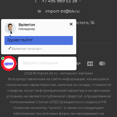
+7 495 989 53 38
import-bt@bk.ru
г. Москва, ул. Льва Толстого, 16
Валентин
Менеджер
Здравствуйте!
Валентин
печатает...
Введите сообщение
2026 © Import-bt.ru - интернет-магазин
Вся представленная на сайте информация, касающаяся
технических характеристик, наличия на складе, стоимости
товаров, носит информационный характер и ни при каких
условиях не является публичной офертой, определяемой
положениями Статьи 437(2) Гражданского кодекса РФ.
Нажатие на кнопку "купить", а также последующее
заполнение тех или иных форм, не накладывает на