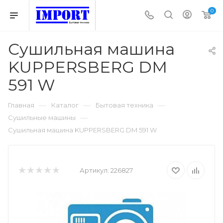
0
Сушильная машина
KUPPERSBERG DM
591 W
—
—
—
Главная
Каталог
Бытовая техника
—
Сушильные машины
Сушильная машина KUPPERSBERG DM 591 W
Артикул:
226827