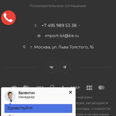
Пользовательское соглашение
+7 495 989 53 38
import-bt@bk.ru
г. Москва, ул. Льва Толстого, 16
Валентин
Менеджер
2026 © Import-bt.ru - интернет-магазин
Вся представленная на сайте информация, касающаяся
Здравствуйте!
технических характеристик, наличия на складе, стоимости
товаров, носит информационный характер и ни при каких