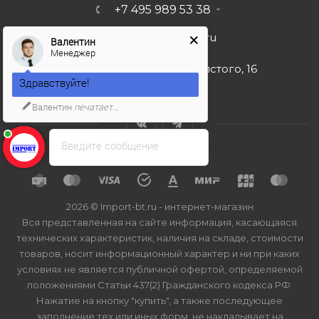
+7 495 989 53 38
import-bt@bk.ru
Валентин
Менеджер
г. Москва, ул. Льва Толстого, 16
Здравствуйте!
Валентин
печатает...
Введите сообщение
2026 © Import-bt.ru - интернет-магазин
Вся представленная на сайте информация, касающаяся
технических характеристик, наличия на складе, стоимости
товаров, носит информационный характер и ни при каких
условиях не является публичной офертой, определяемой
положениями Статьи 437(2) Гражданского кодекса РФ.
Нажатие на кнопку "купить", а также последующее
заполнение тех или иных форм, не накладывает на