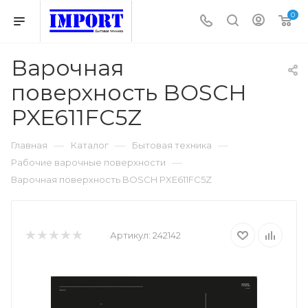
0
Варочная
поверхность BOSCH
PXE611FC5Z
—
—
—
Главная
Каталог
Бытовая техника
—
Рабочие варочные поверхности
Варочная поверхность BOSCH PXE611FC5Z
Артикул:
242142