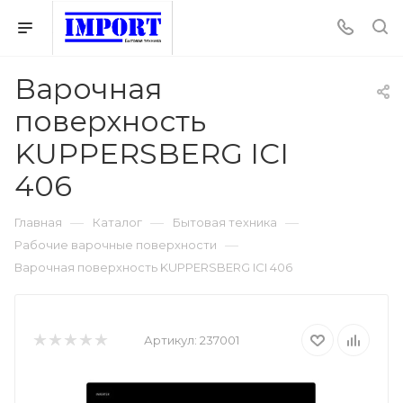
Варочная
поверхность
KUPPERSBERG ICI
406
—
—
—
Главная
Каталог
Бытовая техника
—
Рабочие варочные поверхности
Варочная поверхность KUPPERSBERG ICI 406
Артикул:
237001