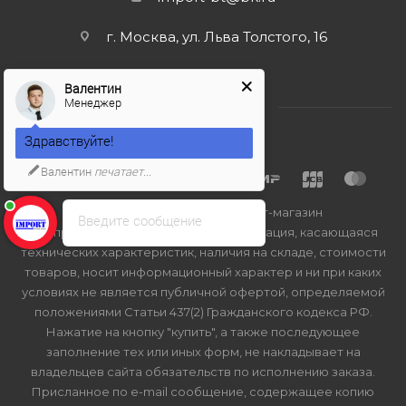
г. Москва, ул. Льва Толстого, 16
Валентин
Менеджер
Здравствуйте!
Валентин
печатает...
2026 © Import-bt.ru - интернет-магазин
Введите сообщение
Вся представленная на сайте информация, касающаяся
технических характеристик, наличия на складе, стоимости
товаров, носит информационный характер и ни при каких
условиях не является публичной офертой, определяемой
положениями Статьи 437(2) Гражданского кодекса РФ.
Нажатие на кнопку "купить", а также последующее
заполнение тех или иных форм, не накладывает на
владельцев сайта обязательств по исполнению заказа.
Присланное по e-mail сообщение, содержащее копию