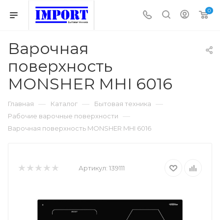
0
Варочная
поверхность
MONSHER MHI 6016
—
—
—
Главная
Каталог
Бытовая техника
—
Рабочие варочные поверхности
Варочная поверхность MONSHER MHI 6016
Артикул:
139111