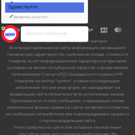
Здравствуйте!
Валентин
печатает...
Введите сообщение
2026 © Import-bt.ru - интернет-магазин
Вся представленная на сайте информация, касающаяся
технических характеристик, наличия на складе, стоимости
товаров, носит информационный характер и ни при каких
условиях не является публичной офертой, определяемой
положениями Статьи 437(2) Гражданского кодекса РФ.
Нажатие на кнопку "купить", а также последующее
заполнение тех или иных форм, не накладывает на
владельцев сайта обязательств по исполнению заказа.
Присланное по e-mail сообщение, содержащее копию
заполненной формы заявки на сайте, не является ответом
на сообщение потребителя или подтверждением заказа со
стороны владельцев сайта.
Регистрируясь на сайте или оставляя тем или иным
способом свою персональную информацию, Вы