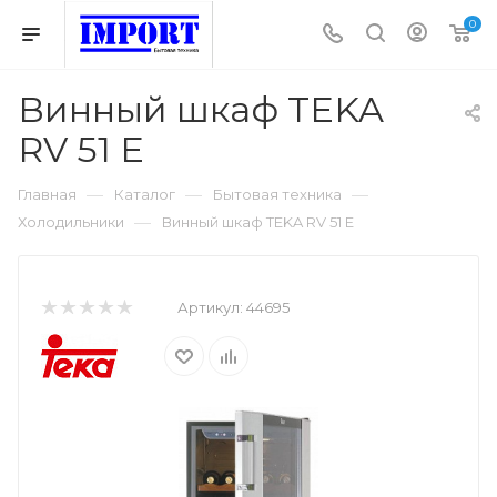
0
Винный шкаф TEKA
RV 51 E
—
—
—
Главная
Каталог
Бытовая техника
—
Холодильники
Винный шкаф TEKA RV 51 E
Артикул:
44695