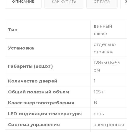
ОПИСАНИЕ
КАК КУПИТЬ
ОПЛАТА
Д
винный
Тип
шкаф
отдельно
Установка
стоящая
128х50.6х55
Габариты (ВхШхГ)
см
Количество дверей
1
Общий полезный объем
165 л
Класс энергопотребления
В
LED-индикация температуры
есть
Система управления
электронная